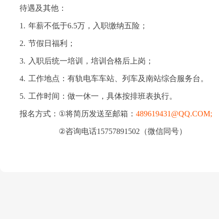
待遇及其他：
1.
年薪不低于
6.5
万，入职缴纳五险；
2.
节假日福利；
3.
入职后统一培训，培训合格后上岗；
4.
工作地点：有轨电车车站、列车及南站综合服务台。
5.
工作时间：做一休一，具体按排班表执行。
报名方式：
①
将简历发送至邮箱：
489619431@QQ.COM;
②
咨询电话
15757891502
（微信同号）