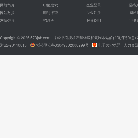
网站简介
职位搜索
企业登录
隐私
网站数据
即时招聘
企业注册
网站
友情链接
招聘会
服务说明
业务
Copyright © 2026 573job.com
未经书面授权严禁转载和复制本站的任何招聘信息
浙B2-20110016
浙公网安备33049802000299号
电子营业执照
人力资