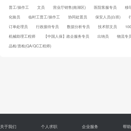
普工/操作工
文员
营业厅销售(南湖区)
医院客服专员
移
化验员
临时工普工/操作工
协同处置员
保安人员(白班)
订单处理员
行政接待专员
数据分析专员
技术部文员
1
机械助理工程师
【中国人保】政企服务专员
出纳员
物流专
品检/质检(QA/QC工程师)
关于我们
个人求职
企业服务
帮助