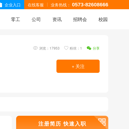
企业入口
在线客服
业务热线：
0573-82608666
零工
公司
资讯
招聘会
校园
浏览：
17953
粉丝：1
分享
+ 关注
注册简历 快速入职