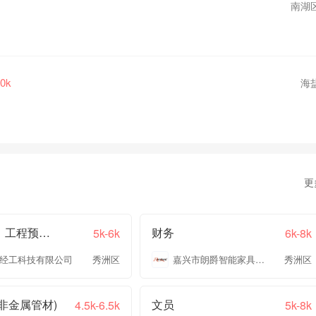
南湖
10k
海
更
招投标、工程预结算
财务
5k-6k
6k-8k
经工科技有限公司
秀洲区
嘉兴市朗爵智能家具有限公司
秀洲区
非金属管材)
文员
4.5k-6.5k
5k-8k