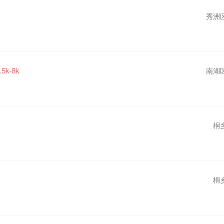
秀洲
.5k-8k
南湖
桐
桐