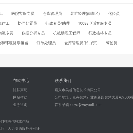
工
医院客服专员
仓库管理员
装维经理(南湖区)
化验员
操作工
协同处置员
行政专员/助理
10088电话客服专员
物流专员
数据分析专员
机械助理工程师
行政接待专员
全和环境健康担当
订单处理员
仓库管理员(长白班)
驾驶员
帮助中心
联系我们
隐私声明
嘉兴市吴越信息技术有限公司
网站帮助
公司地址：嘉兴智慧产业创新园智慧大厦A座606
业务咨询
联系邮箱：cyx@wuyueit.com
任何招聘信息或作品
执照
人力资源服务许可证