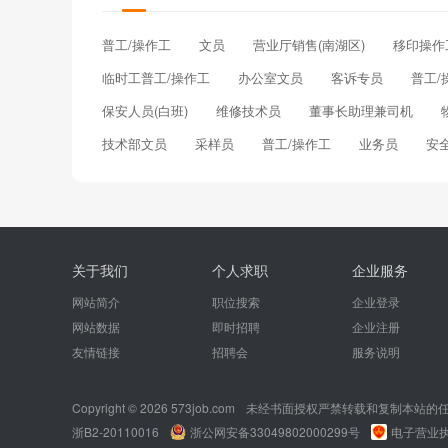
普工/操作工
文员
营业厅销售(南湖区)
移印操作
临时工普工/操作工
办公室文员
客诉专员
普工/
保安人员(白班)
维修技术员
董事长助理兼司机
技术部文员
采样员
普工/操作工
业务员
安
关于我们
个人求职
企业服务
网站简介
职位搜索
企业登录
网站数据
即时招聘
企业注册
友情链接
招聘会
服务说明
Copyright © 2026 573job.com
未经书面授权严禁转载和复制本站的
浙B2-20110016
浙公网安备33049802000299号
电子营业