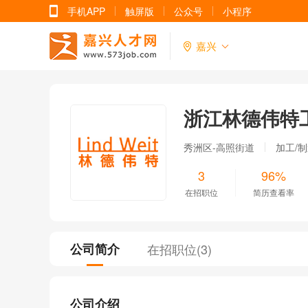
手机APP
触屏版
公众号
小程序
嘉兴
浙江林德伟特
秀洲区-高照街道
加工/
3
96%
在招职位
简历查看率
公司简介
在招职位(
3
)
公司介绍