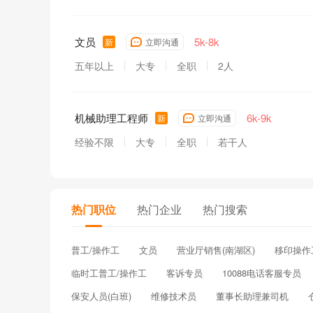
文员
5k-8k
新
立即沟通
五年以上
大专
全职
2人
机械助理工程师
6k-9k
新
立即沟通
经验不限
大专
全职
若干人
热门职位
热门企业
热门搜索
普工/操作工
文员
营业厅销售(南湖区)
移印操作
临时工普工/操作工
客诉专员
10088电话客服专员
保安人员(白班)
维修技术员
董事长助理兼司机