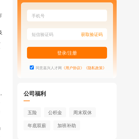
方
及
统
节
同意嘉兴人才网
《用户协议》
《隐私政策》
、
公司福利
，
学
实
五险
公积金
周末双休
年底双薪
加班补助
为
一