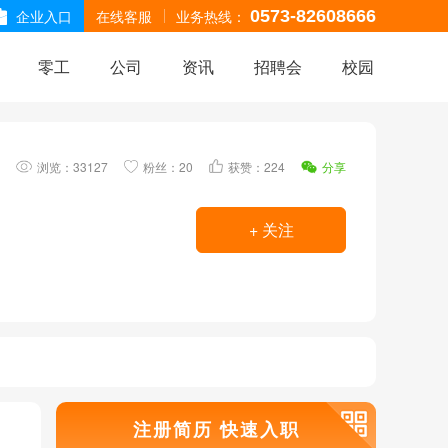
企业入口
在线客服
业务热线：
0573-82608666
零工
公司
资讯
招聘会
校园
浏览：
33127
粉丝：20
获赞：224
分享
+ 关注
注册简历 快速入职