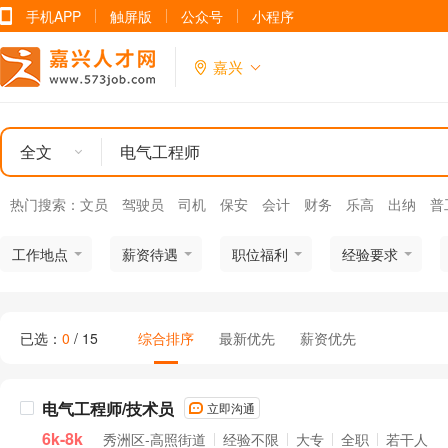
手机APP
触屏版
公众号
小程序
嘉兴
全文
热门搜索：
文员
驾驶员
司机
保安
会计
财务
乐高
出纳
普
工作地点
薪资待遇
职位福利
经验要求
已选：
0
/ 15
综合排序
最新优先
薪资优先
电气工程师/技术员
立即沟通
6k-8k
秀洲区-高照街道
经验不限
大专
全职
若干人