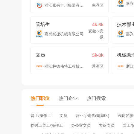
嘉兴
浙江嘉兴丰川集团有限公司
南湖区
管培生
技术部
4k-6k
安徽->安
嘉兴兴捷机械有限公司
嘉兴
徽
文员
机械助
5k-8k
浙江林德伟特工程技术有限公司
秀洲区
热门职位
热门企业
热门搜索
普工/操作工
文员
营业厅销售(南湖区)
医院客服
临时工普工/操作工
办公室文员
客诉专员
普工/