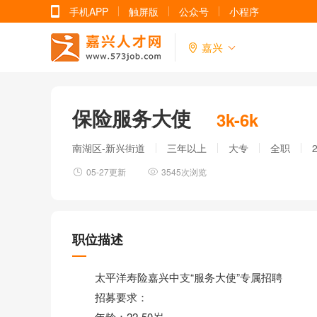
手机APP
触屏版
公众号
小程序
嘉兴
保险服务大使
3k-6k
南湖区-新兴街道
三年以上
大专
全职
05-27更新
3545次浏览
职位描述
太平洋寿险嘉兴中支“服务大使”专属招聘
招募要求：
年龄：22-50岁