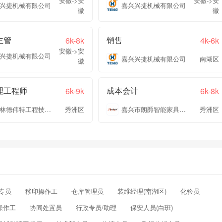
安徽->安
安徽->安
兴捷机械有限公司
嘉兴兴捷机械有限公司
徽
徽
主管
销售
6k-8k
4k-6k
安徽->安
兴捷机械有限公司
嘉兴兴捷机械有限公司
南湖区
徽
理工程师
成本会计
6k-9k
6k-8k
浙江林德伟特工程技术有限公司
秀洲区
嘉兴市朗爵智能家具有限公司
秀洲区
专员
移印操作工
仓库管理员
装维经理(南湖区)
化验员
操作工
协同处置员
行政专员/助理
保安人员(白班)