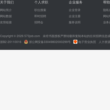
关于我们
个人求职
企业服务
帮助
网站简介
职位搜索
企业登录
隐私
网站数据
即时招聘
企业注册
网站
友情链接
招聘会
服务说明
业务
Copyright © 2026 573job.com
未经书面授权严禁转载和复制本站的任何招聘信息
浙B2-20110016
浙公网安备33049802000299号
电子营业执照
人力资