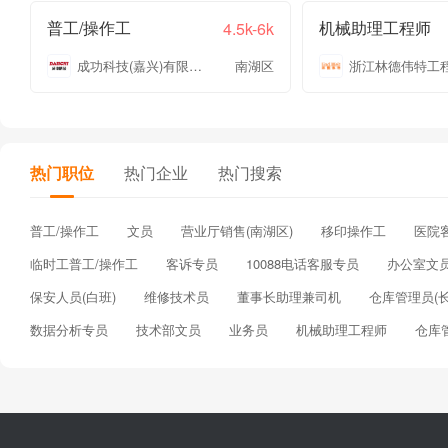
普工/操作工
机械助理工程师
4.5k-6k
成功科技(嘉兴)有限公司
南湖区
热门职位
热门企业
热门搜索
普工/操作工
文员
营业厅销售(南湖区)
移印操作工
医院
临时工普工/操作工
客诉专员
10088电话客服专员
办公室文
保安人员(白班)
维修技术员
董事长助理兼司机
仓库管理员(长
数据分析专员
技术部文员
业务员
机械助理工程师
仓库