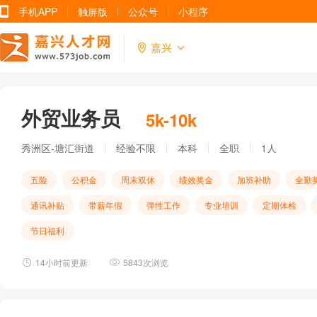
手机APP
触屏版
公众号
小程序
嘉兴
外贸业务员
5k-10k
秀洲区-塘汇街道
经验不限
本科
全职
1人
五险
公积金
周末双休
绩效奖金
加班补助
全勤
通讯补贴
带薪年假
弹性工作
专业培训
定期体检
节日福利
14小时前更新
5843次浏览