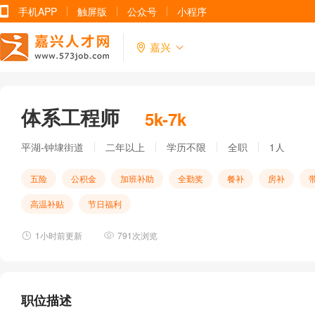
手机APP
触屏版
公众号
小程序
嘉兴
体系工程师
5k-7k
平湖-钟埭街道
二年以上
学历不限
全职
1人
五险
公积金
加班补助
全勤奖
餐补
房补
高温补贴
节日福利
1小时前更新
791次浏览
职位描述