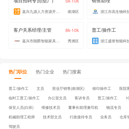
项目招聘专员(驻厂)
销售助理
5k-10k
嘉兴九源人力资源开发有限公司
南湖区
客户关系经理/主管
普工/操作工
8k-10k
嘉兴市朗爵智能家具有限公司
秀洲区
热门职位
热门企业
热门搜索
普工/操作工
文员
营业厅销售(南湖区)
移印操作工
医院
临时工普工/操作工
办公室文员
客诉专员
普工/操作工
1
保安人员(白班)
维修技术员
董事长助理兼司机
物流专员
机械助理工程师
技术部文员
行政接待专员
业务员
仓库
驾驶员