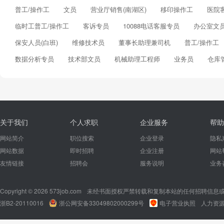
普工/操作工
文员
营业厅销售(南湖区)
移印操作工
医院
临时工普工/操作工
客诉专员
10088电话客服专员
办公室文
保安人员(白班)
维修技术员
董事长助理兼司机
普工/操作工
数据分析专员
技术部文员
机械助理工程师
业务员
仓库
关于我们
个人求职
企业服务
帮助
网站简介
职位搜索
企业登录
隐私
网站数据
即时招聘
企业注册
网站
友情链接
招聘会
服务说明
业务
Copyright © 2026 573job.com
未经书面授权严禁转载和复制本站的任何招聘信息
浙B2-20110016
浙公网安备33049802000299号
电子营业执照
人力资