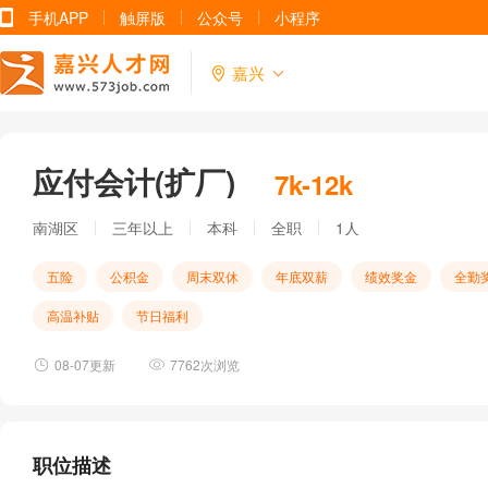
手机APP
触屏版
公众号
小程序
嘉兴
应付会计(扩厂)
7k-12k
南湖区
三年以上
本科
全职
1人
五险
公积金
周末双休
年底双薪
绩效奖金
全勤
高温补贴
节日福利
08-07更新
7762次浏览
职位描述