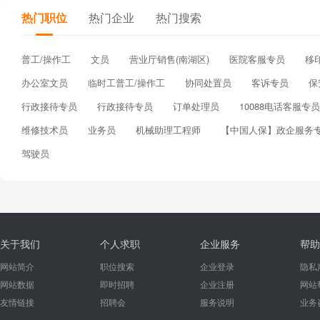
热门职位
热门企业
热门搜索
普工/操作工
文员
营业厅销售(南湖区)
医院客服专员
移
办公室文员
临时工普工/操作工
协同处置员
客诉专员
保
行政接待专员
行政接待专员
订单处理员
10088电话客服专员
维修技术员
业务员
机械助理工程师
【中国人保】政企服务
驾驶员
关于我们
个人求职
企业服务
帮助
网站简介
职位搜索
企业登录
隐私
网站数据
即时招聘
企业注册
网站
友情链接
招聘会
服务说明
业务