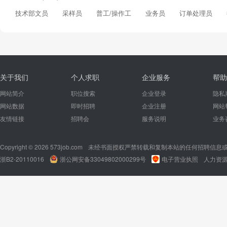
技术部文员
采样员
普工/操作工
业务员
订单处理员
关于我们
个人求职
企业服务
帮助
网站简介
职位搜索
企业登录
隐私
网站数据
即时招聘
企业注册
网站
友情链接
招聘会
服务说明
业务
Copyright © 2026 573job.com
未经书面授权严禁转载和复制本站的任何招聘信息
浙B2-20110016
浙公网安备33049802000299号
电子营业执照
人力资