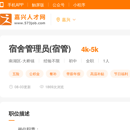
手机APP
触屏版
公众号
小程序
嘉兴
宿舍管理员(宿管)
4k-5k
南湖区-大桥镇
经验不限
初中
全职
1人
五险
公积金
餐补
带薪年假
高温补贴
节日福利
08-03更新
1869次浏览
职位描述
岗位职责：