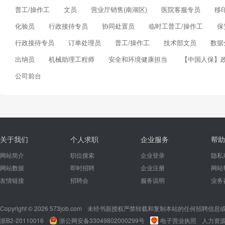
普工/操作工
文员
营业厅销售(南湖区)
医院客服专员
移
化验员
行政接待专员
协同处置员
临时工普工/操作工
保
行政接待专员
订单处理员
普工/操作工
技术部文员
数据
出纳员
机械助理工程师
安全和环境健康担当
【中国人保】
公司前台
关于我们
个人求职
企业服务
帮助
网站简介
职位搜索
企业登录
隐私
网站数据
即时招聘
企业注册
网站
友情链接
招聘会
服务说明
业务
Copyright © 2026 573job.com
未经书面授权严禁转载和复制本站的任何招聘信息
浙B2-20110016
浙公网安备33049802000299号
电子营业执照
人力资