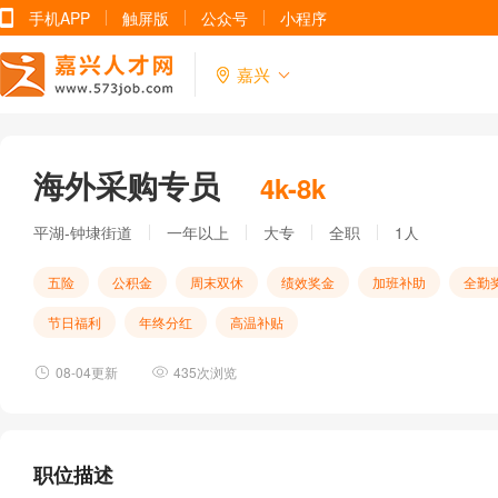
手机APP
触屏版
公众号
小程序
嘉兴
海外采购专员
4k-8k
平湖-钟埭街道
一年以上
大专
全职
1人
五险
公积金
周末双休
绩效奖金
加班补助
全勤
节日福利
年终分红
高温补贴
08-04更新
435次浏览
职位描述