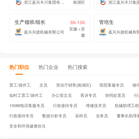
浙江嘉兴丰川集团有限公司
南湖区
生产领班/组长
管培生
6k-10k
安徽->安
嘉兴兴捷机械有限公司
嘉兴兴捷机械有
徽
热门职位
热门企业
热门搜索
普工/操作工
文员
营业厅销售(南湖区)
医院客服专员
移
临时工普工/操作工
办公室文员
客诉专员
协同处置员
行
10088电话客服专员
行政接待专员
维修技术员
机械助理工程
行政接待专员
数据分析专员
采样员
业务员
董事长助理
安全和环境健康担当