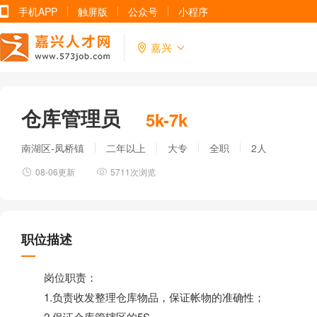
手机APP
触屏版
公众号
小程序
嘉兴
仓库管理员
5k-7k
南湖区-凤桥镇
二年以上
大专
全职
2人
08-06更新
5711次浏览
职位描述
岗位职责：
1.负责收发整理仓库物品，保证帐物的准确性；
2.保证仓库管辖区的5S,