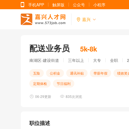
手机APP
触屏版
公众号
小程序
嘉兴
配送业务员
5k-8k
南湖区-建设街道
三年以上
大专
全职
五险
公积金
通讯补贴
带薪年假
绩效奖
定期体检
节日福利
06-29更新
835次浏览
职位描述