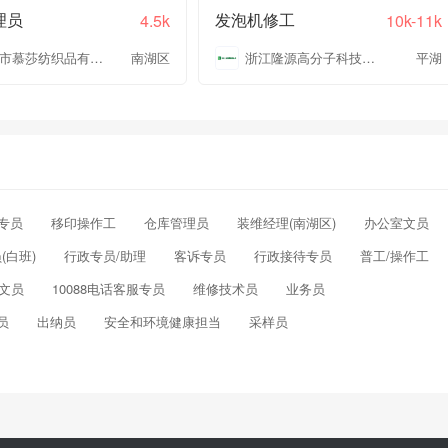
理员
发泡机修工
4.5k
10k-11k
嘉兴市慕莎纺织品有限公司
南湖区
浙江隆源高分子科技有限公司
平湖
专员
移印操作工
仓库管理员
装维经理(南湖区)
办公室文员
(白班)
行政专员/助理
客诉专员
行政接待专员
普工/操作工
文员
10088电话客服专员
维修技术员
业务员
员
出纳员
安全和环境健康担当
采样员