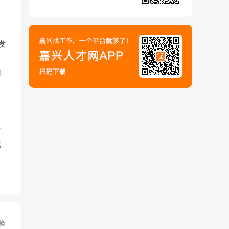
发
南
、
护
示
优
企
换