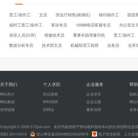
普工/操作工
文员
营业厅销售(南湖区)
移印操作工
医院
临时工普工/操作工
客诉专员
10088电话客服专员
办公室文
保安人员(白班)
维修技术员
董事长助理兼司机
普工/操作工
数据分析专员
技术部文员
机械助理工程师
业务员
仓库
关于我们
个人求职
企业服务
帮助
网站简介
职位搜索
企业登录
隐私
网站数据
即时招聘
企业注册
网站
友情链接
招聘会
服务说明
业务
Copyright © 2026 573job.com
未经书面授权严禁转载和复制本站的任何招聘信息
浙B2-20110016
浙公网安备33049802000299号
电子营业执照
人力资