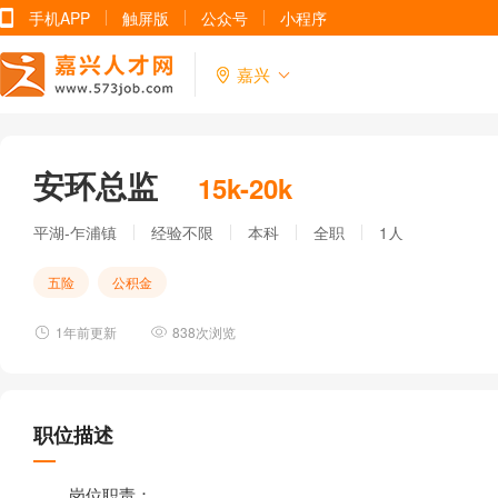
手机APP
触屏版
公众号
小程序
嘉兴
安环总监
15k-20k
平湖-乍浦镇
经验不限
本科
全职
1人
五险
公积金
1年前更新
838次浏览
职位描述
岗位职责：