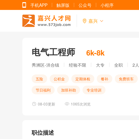
手机APP
触屏版
公众号
小程序
嘉兴
电气工程师
6k-8k
秀洲区-洪合镇
经验不限
大专
全职
2
五险
公积金
定期体检
餐补
免费班车
节日福利
加班补助
专业培训
08-03更新
1065次浏览
职位描述