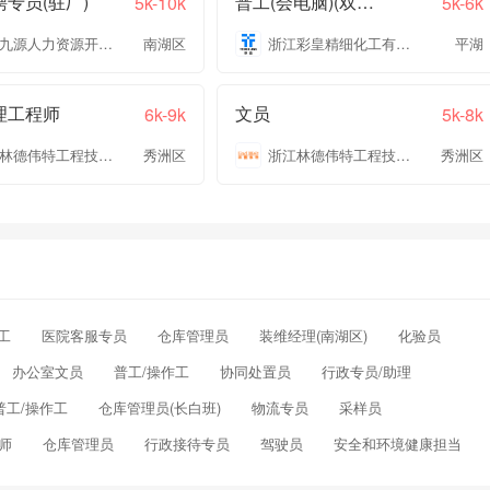
专员(驻厂)
普工(会电脑)(双休+五险一金)
5k-10k
5k-6k
嘉兴九源人力资源开发有限公司
南湖区
浙江彩皇精细化工有限公司
平湖
理工程师
文员
6k-9k
5k-8k
浙江林德伟特工程技术有限公司
秀洲区
浙江林德伟特工程技术有限公司
秀洲区
工
医院客服专员
仓库管理员
装维经理(南湖区)
化验员
办公室文员
普工/操作工
协同处置员
行政专员/助理
普工/操作工
仓库管理员(长白班)
物流专员
采样员
师
仓库管理员
行政接待专员
驾驶员
安全和环境健康担当