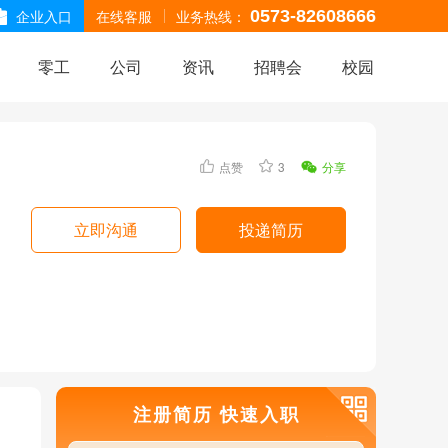
企业入口
在线客服
业务热线：
0573-82608666
零工
公司
资讯
招聘会
校园
点赞
3
分享
立即沟通
投递简历
注册简历 快速入职