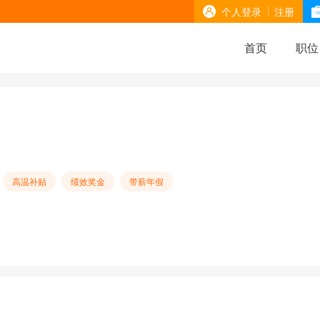
个人登录
注册
首页
职位
人
高温补贴
绩效奖金
带薪年假