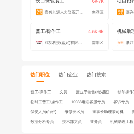
长白班包装工
项目招聘
6k-7k
嘉兴九源人力资源开发有限公司
南湖区
普工/操作工
机械助
4.5k-6k
成功科技(嘉兴)有限公司
南湖区
热门职位
热门企业
热门搜索
普工/操作工
文员
营业厅销售(南湖区)
移印操作
临时工普工/操作工
10088电话客服专员
客诉专员
保安人员(白班)
维修技术员
董事长助理兼司机
数据分析专员
技术部文员
业务员
机械助理工程