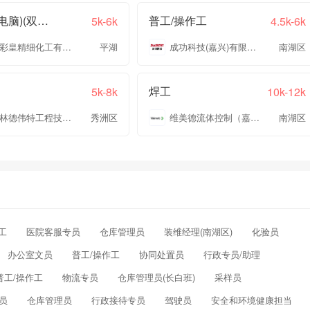
普工(会电脑)(双休+五险一金)
普工/操作工
5k-6k
4.5k-6k
浙江彩皇精细化工有限公司
平湖
成功科技(嘉兴)有限公司
南湖区
焊工
5k-8k
10k-12k
浙江林德伟特工程技术有限公司
秀洲区
维美德流体控制（嘉兴）有限公司
南湖区
工
医院客服专员
仓库管理员
装维经理(南湖区)
化验员
办公室文员
普工/操作工
协同处置员
行政专员/助理
普工/操作工
物流专员
仓库管理员(长白班)
采样员
员
仓库管理员
行政接待专员
驾驶员
安全和环境健康担当