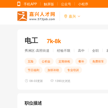
手机APP
触屏版
公众号
小程序
嘉兴
电工
7k-8k
秀洲区-高照街道
经验不限
高中
全职
五险
公积金
定期体检
餐补
免费班车
节日福利
加班补助
专业培训
08-03更新
1390次浏览
职位描述