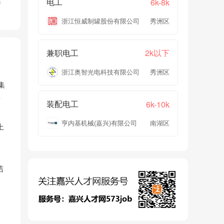
电工
6k-8k
产
浙江恒威制罐股份有限公司
秀洲区
兼职电工
2k以下
浙江奥智光电科技有限公司
秀洲区
集
岩
装配电工
6k-10k
亨内基机械(嘉兴)有限公司
南湖区
上
洁