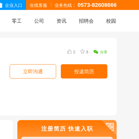
企业入口
在线客服
业务热线：
0573-82608666
零工
公司
资讯
招聘会
校园
2
8
分享
立即沟通
投递简历
注册简历 快速入职