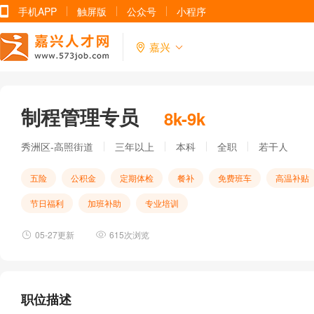
手机APP
触屏版
公众号
小程序
嘉兴
制程管理专员
8k-9k
秀洲区-高照街道
三年以上
本科
全职
若干人
五险
公积金
定期体检
餐补
免费班车
高温补贴
节日福利
加班补助
专业培训
05-27更新
615次浏览
职位描述