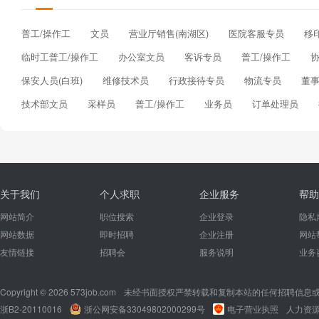
普工/操作工
文员
营业厅销售(南湖区)
医院客服专员
移
临时工普工/操作工
办公室文员
客诉专员
普工/操作工
保安人员(白班)
维修技术员
行政接待专员
物流专员
董
技术部文员
采样员
普工/操作工
业务员
订单处理员
关于我们
个人求职
企业服务
帮助
网站简介
职位搜索
企业登录
隐私
网站数据
即时招聘
企业注册
网站
友情链接
招聘会
服务说明
业务
Copyright © 2026 573job.com
未经书面授权严禁转载和复制本站的任何招聘信息
浙B2-20110016
浙公网安备33049802000299号
电子营业执照
人力资