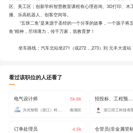
区、美工区；创新学科智慧教室课程有心理咨询、3D打印、木
播、乐高机器人、创客空间等。
“五饼二鱼”是来源于圣经的一个分享的故事，一个孩子将五
鱼”精神，尽绵薄力，传千万家，筑教育梦！
坐车路线：汽车北站坐271（或272，,273）到 元丰大道站
看过该职位的人还看了
电气设计师
招投标、工程预结算
5k-8k
兴光智联（浙江）科技有限公司
南湖区
浙江经工科技有
订单处理员
仓管员(非金属管材
4.5k