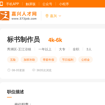
手机APP
触屏版
公众号
小程序
嘉兴
标书制作员
4k-6k
秀洲区-王江泾镇
一年以上
大专
全职
3人
五险
加班补助
带薪年假
节日福利
公积金
08-05更新
3635次浏览
职位描述
岗位职责：