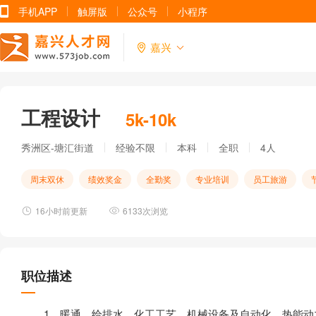
手机APP
触屏版
公众号
小程序
嘉兴
工程设计
5k-10k
秀洲区-塘汇街道
经验不限
本科
全职
4人
周末双休
绩效奖金
全勤奖
专业培训
员工旅游
16小时前更新
6133次浏览
职位描述
1、暖通、给排水、化工工艺、机械设备及自动化、热能动