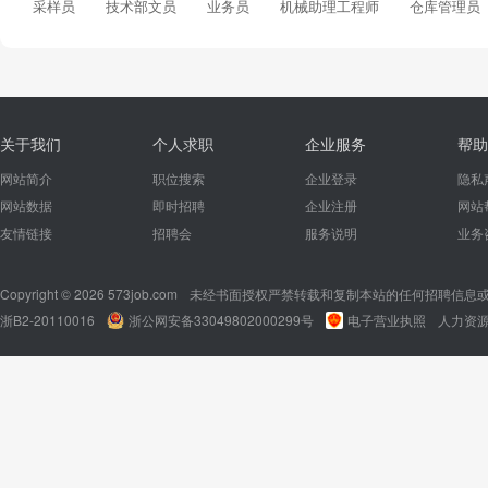
采样员
技术部文员
业务员
机械助理工程师
仓库管理员
关于我们
个人求职
企业服务
帮助
网站简介
职位搜索
企业登录
隐私
网站数据
即时招聘
企业注册
网站
友情链接
招聘会
服务说明
业务
Copyright © 2026 573job.com
未经书面授权严禁转载和复制本站的任何招聘信息
浙B2-20110016
浙公网安备33049802000299号
电子营业执照
人力资