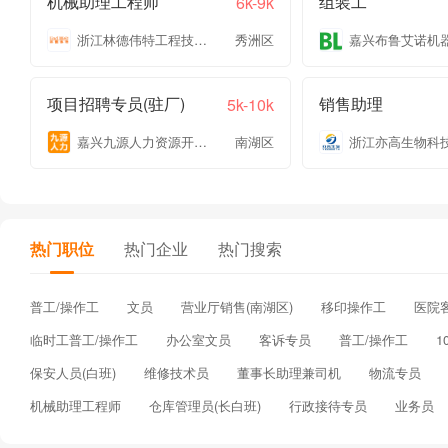
机械助理工程师
组装工
6k-9k
浙江林德伟特工程技术有限公司
秀洲区
项目招聘专员(驻厂)
销售助理
5k-10k
嘉兴九源人力资源开发有限公司
南湖区
热门职位
热门企业
热门搜索
普工/操作工
文员
营业厅销售(南湖区)
移印操作工
医院
临时工普工/操作工
办公室文员
客诉专员
普工/操作工
1
保安人员(白班)
维修技术员
董事长助理兼司机
物流专员
机械助理工程师
仓库管理员(长白班)
行政接待专员
业务员