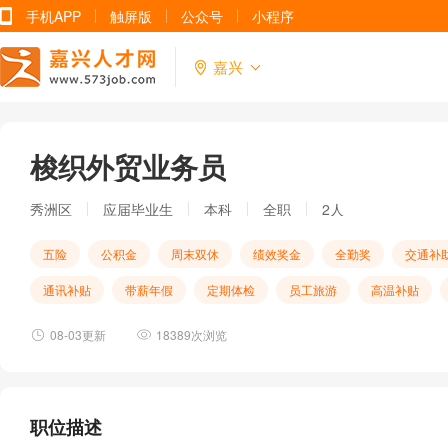
手机APP
触屏版
公众号
小程序
嘉兴
梭织外贸业务员
秀洲区
应届毕业生
本科
全职
2人
五险
公积金
周末双休
绩效奖金
全勤奖
交通补
通讯补贴
带薪年假
定期体检
员工旅游
高温补贴
08-03更新
18389次浏览
职位描述