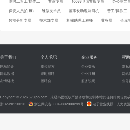
临时工普工/操作工
客诉专员
10088电话客服专员
办公室文
保安人员(白班)
维修技术员
董事长助理兼司机
普工/操作工
数据分析专员
技术部文员
机械助理工程师
业务员
仓库
关于我们
个人求职
企业服务
帮助
网站简介
职位搜索
企业登录
隐私
网站数据
即时招聘
企业注册
网站
友情链接
招聘会
服务说明
业务
Copyright © 2026 573job.com
未经书面授权严禁转载和复制本站的任何招聘信息
浙B2-20110016
浙公网安备33049802000299号
电子营业执照
人力资