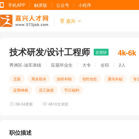
手机APP
触屏版
公众号
小程序
嘉兴
技术研发/设计工程师
4k-6k
反馈快
秀洲区-油车港镇
应届毕业生
大专
全职
2人
五险
周末双休
加班补助
包吃包住
通讯补贴
专
定期体检
员工旅游
节日福利
08-04更新
4610次浏览
职位描述