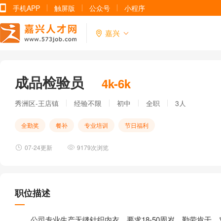
手机APP
触屏版
公众号
小程序
嘉兴
成品检验员
4k-6k
秀洲区-王店镇
经验不限
初中
全职
3人
全勤奖
餐补
专业培训
节日福利
07-24更新
9179次浏览
职位描述
公司专业生产无缝针织内衣，要求18-50周岁，勤劳肯干，