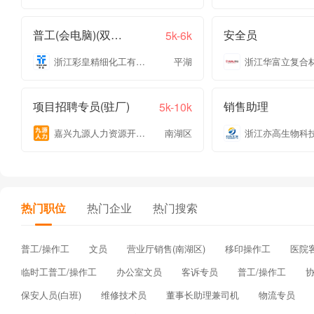
普工(会电脑)(双休+五险一金)
安全员
5k-6k
浙江彩皇精细化工有限公司
平湖
项目招聘专员(驻厂)
销售助理
5k-10k
嘉兴九源人力资源开发有限公司
南湖区
热门职位
热门企业
热门搜索
普工/操作工
文员
营业厅销售(南湖区)
移印操作工
医院
临时工普工/操作工
办公室文员
客诉专员
普工/操作工
保安人员(白班)
维修技术员
董事长助理兼司机
物流专员