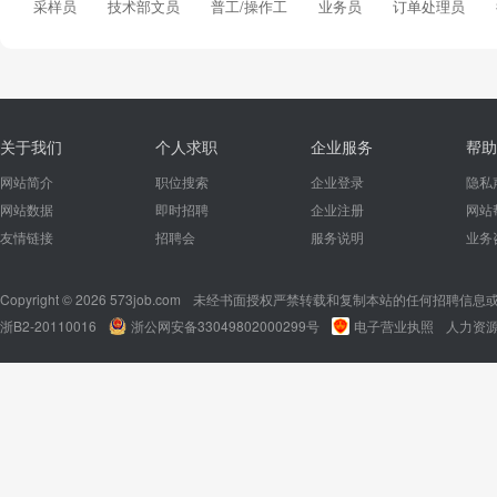
采样员
技术部文员
普工/操作工
业务员
订单处理员
关于我们
个人求职
企业服务
帮助
网站简介
职位搜索
企业登录
隐私
网站数据
即时招聘
企业注册
网站
友情链接
招聘会
服务说明
业务
Copyright © 2026 573job.com
未经书面授权严禁转载和复制本站的任何招聘信息
浙B2-20110016
浙公网安备33049802000299号
电子营业执照
人力资