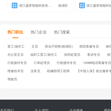
浙江盛誉智能科技有限公司
南湖区
热门职位
热门企业
热门搜索
普工/操作工
文员
营业厅销售(南湖区)
医院客服专员
移
办公室文员
临时工普工/操作工
协同处置员
客诉专员
保
行政接待专员
订单处理员
行政接待专员
10088电话客服专员
维修技术员
业务员
机械助理工程师
【中国人保】政企服务
驾驶员
关于我们
个人求职
企业服务
帮助