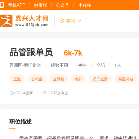
手机APP
触屏版
公众号
小程序
嘉兴
品管跟单员
6k-7k
秀洲区-塘汇街道
经验不限
初中
全职
1人
五险
公积金
全勤奖
餐补
员工旅游
高温补贴
07-14更新
2707次浏览
职位描述
因生产需要，招品质管理及跟单一名。 要求：初中毕业以上