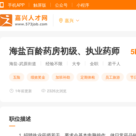
手机APP
触屏版
公众号
小程序
嘉兴
海盐百龄药房初级、执业药师
5
海盐-武原街道
经验不限
大专
全职
若干人
五险
绩效奖金
加班补助
定期体检
员工旅游
节
1年前更新
2326次浏览
职位描述
1. 招聘执业药师若干，要求会基本电脑操作，做日常药品