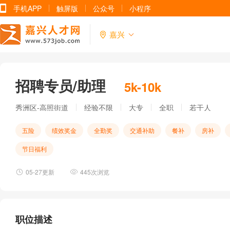
手机APP
触屏版
公众号
小程序
嘉兴
招聘专员/助理
5k-10k
秀洲区-高照街道
经验不限
大专
全职
若干人
五险
绩效奖金
全勤奖
交通补助
餐补
房补
节日福利
05-27更新
445次浏览
职位描述