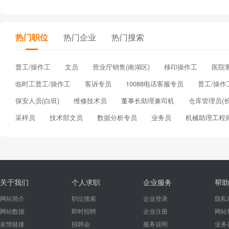
热门职位
热门企业
热门搜索
普工/操作工
文员
营业厅销售(南湖区)
移印操作工
医院
临时工普工/操作工
客诉专员
10088电话客服专员
普工/操作
保安人员(白班)
维修技术员
董事长助理兼司机
仓库管理员(长
采样员
技术部文员
数据分析专员
业务员
机械助理工程
关于我们
个人求职
企业服务
帮助
网站简介
职位搜索
企业登录
隐私
网站数据
即时招聘
企业注册
网站
友情链接
招聘会
服务说明
业务