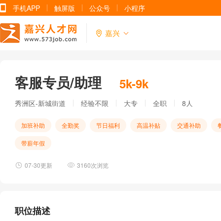
手机APP
触屏版
公众号
小程序
嘉兴
客服专员/助理
5k-9k
秀洲区-新城街道
经验不限
大专
全职
8人
加班补助
全勤奖
节日福利
高温补贴
交通补助
带薪年假
07-30更新
3160次浏览
职位描述