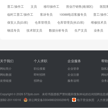
普工/操作工
文员
移印操作工
营业厅销售(南湖区)
医院
临时工普工/操作工
客诉专员
10088电话客服专员
普工/操作
保安人员(白班)
仓库管理员
仓库管理员(长白班)
维修技术员
物流专员
技术部文员
数据分析专员
生产文员
业务员
关于我们
个人求职
企业服务
帮助
网站简介
职位搜索
企业登录
隐私
网站数据
即时招聘
企业注册
网站
友情链接
招聘会
服务说明
业务
Copyright © 2026 573job.com
未经书面授权严禁转载和复制本站的任何招聘信息
浙B2-20110016
浙公网安备33049802000299号
电子营业执照
人力资