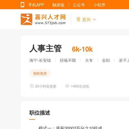
手机APP
触屏版
公众号
小程序
嘉兴
人事主管
6k-10k
海宁-长安镇
经验不限
大专
全职
若干
包吃包住
20小时前更新
1469次浏览
职位描述
模式一：底薪3000?百分之10提成