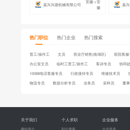
安徽->安
嘉兴兴捷机械有限公司
嘉兴
徽
热门职位
热门企业
热门搜索
普工/操作工
文员
营业厅销售(南湖区)
医院客服
办公室文员
临时工普工/操作工
客诉专员
协同
10088电话客服专员
行政接待专员
维修技术员
物流专员
数据分析专员
业务员
采样员
董事
关于我们
个人求职
企业服务
网站简介
职位搜索
企业登录