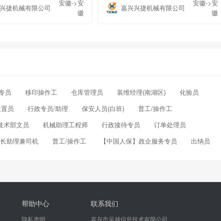
安徽->安
安徽->安
兴捷机械有限公司
嘉兴兴捷机械有限公司
徽
徽
专员
移印操作工
仓库管理员
装维经理(南湖区)
化验员
处置员
行政专员/助理
保安人员(白班)
普工/操作工
技术部文员
机械助理工程师
行政接待专员
订单处理员
长助理兼司机
普工/操作工
【中国人保】政企服务专员
出纳员
帮助中心
联系我们
隐私声明
嘉兴市吴越信息技术有限公司