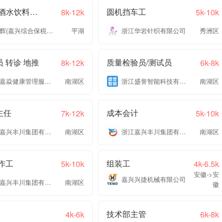
机修工(酒水饮料生产线)
圆机挡车工
8k-12k
5k-10k
奥达辉(嘉兴综合保税区)进出口有限公司
平湖
浙江华岩针织有限公司
秀洲区
 转诊 地推
质量检验员/测试员
8k-12k
6k-8k
嘉兴嘉焱健康管理服务有限公司
南湖区
浙江盛誉智能科技有限公司
南湖区
主任
成本会计
7k-12k
5k-10k
浙江嘉兴丰川集团有限公司
南湖区
浙江嘉兴丰川集团有限公司
南湖区
作工
组装工
5k-10k
4k-6.5k
安徽->安
嘉兴兴捷机械有限公司
浙江嘉兴丰川集团有限公司
南湖区
徽
技术部主管
4k-6k
6k-8k