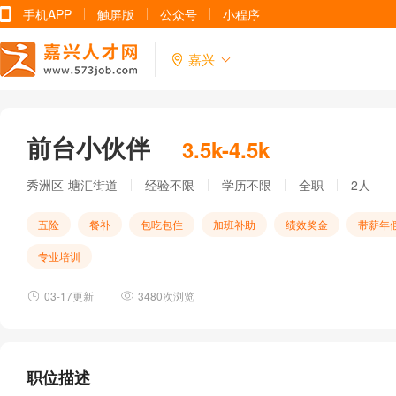
手机APP
触屏版
公众号
小程序
嘉兴
前台小伙伴
3.5k-4.5k
秀洲区-塘汇街道
经验不限
学历不限
全职
2人
五险
餐补
包吃包住
加班补助
绩效奖金
带薪年
专业培训
03-17更新
3480次浏览
职位描述