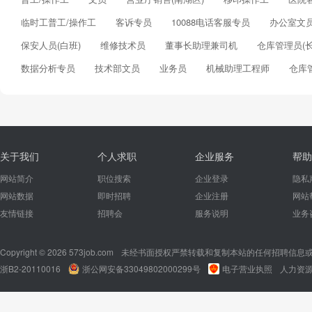
临时工普工/操作工
客诉专员
10088电话客服专员
办公室文
保安人员(白班)
维修技术员
董事长助理兼司机
仓库管理员(长
数据分析专员
技术部文员
业务员
机械助理工程师
仓库
关于我们
个人求职
企业服务
帮助
网站简介
职位搜索
企业登录
隐私
网站数据
即时招聘
企业注册
网站
友情链接
招聘会
服务说明
业务
Copyright © 2026 573job.com
未经书面授权严禁转载和复制本站的任何招聘信息
浙B2-20110016
浙公网安备33049802000299号
电子营业执照
人力资