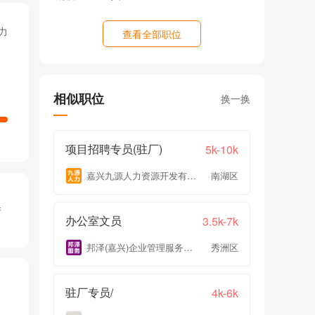
力
查看全部职位
相似职位
换一换
项目招聘专员(驻厂)
5k-10k
嘉兴九源人力资源开发有限公司
南湖区
产
办公室文员
3.5k-7k
邦泽(嘉兴)企业管理服务有限公司
秀洲区
驻厂专员/
4k-6k