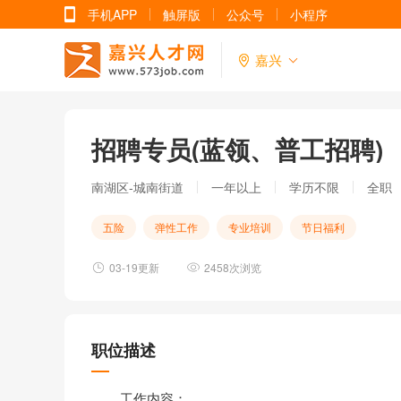
手机APP
触屏版
公众号
小程序
嘉兴
招聘专员(蓝领、普工招聘)
南湖区-城南街道
一年以上
学历不限
全职
五险
弹性工作
专业培训
节日福利
03-19更新
2458次浏览
职位描述
工作内容：