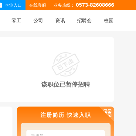
企业入口
在线客服
业务热线：
0573-82608666
零工
公司
资讯
招聘会
校园
该职位已暂停招聘
注册简历 快速入职