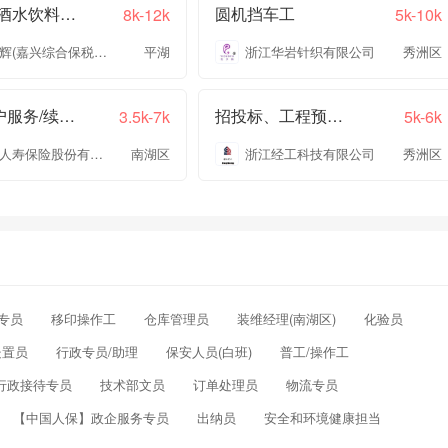
机修工(酒水饮料生产线)
圆机挡车工
8k-12k
5k-10k
奥达辉(嘉兴综合保税区)进出口有限公司
平湖
浙江华岩针织有限公司
秀洲区
保险客户服务/续期管理
招投标、工程预结算
3.5k-7k
5k-6k
中国人寿保险股份有限公司嘉兴市南湖区支公司
南湖区
浙江经工科技有限公司
秀洲区
专员
移印操作工
仓库管理员
装维经理(南湖区)
化验员
处置员
行政专员/助理
保安人员(白班)
普工/操作工
行政接待专员
技术部文员
订单处理员
物流专员
【中国人保】政企服务专员
出纳员
安全和环境健康担当