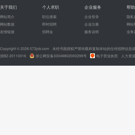
关于我们
个人求职
企业服务
帮助
网站简介
职位搜索
企业登录
隐私
网站数据
即时招聘
企业注册
网站
友情链接
招聘会
服务说明
业务
Copyright © 2026 573job.com
未经书面授权严禁转载和复制本站的任何招聘信息
浙B2-20110016
浙公网安备33049802000299号
电子营业执照
人力资