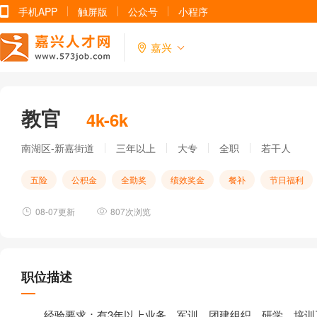
手机APP
触屏版
公众号
小程序
嘉兴
教官
4k-6k
南湖区-新嘉街道
三年以上
大专
全职
若干人
五险
公积金
全勤奖
绩效奖金
餐补
节日福利
08-07更新
807次浏览
职位描述
经验要求：有3年以上业务、军训、团建组织、研学、培训