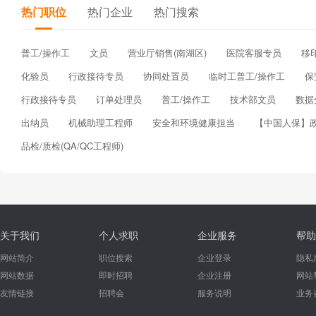
热门职位
热门企业
热门搜索
普工/操作工
文员
营业厅销售(南湖区)
医院客服专员
移
化验员
行政接待专员
协同处置员
临时工普工/操作工
保
行政接待专员
订单处理员
普工/操作工
技术部文员
数据
出纳员
机械助理工程师
安全和环境健康担当
【中国人保】
品检/质检(QA/QC工程师)
关于我们
个人求职
企业服务
帮助
网站简介
职位搜索
企业登录
隐私
网站数据
即时招聘
企业注册
网站
友情链接
招聘会
服务说明
业务